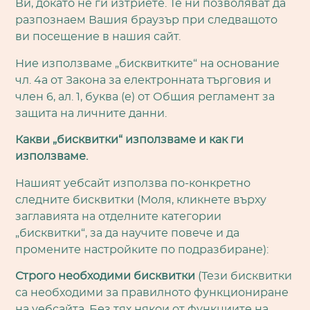
Ви, докато не ги изтриете. Те ни позволяват да
разпознаем Вашия браузър при следващото
ви посещение в нашия сайт.
Ние използваме „бисквитките“ на основание
чл. 4а от Закона за електронната търговия и
член 6, ал. 1, буква (е) от Общия регламент за
защита на личните данни.
Какви „бисквитки“ използваме и как ги
използваме.
Нашият уебсайт използва по-конкретно
следните бисквитки (Моля, кликнете върху
заглавията на отделните категории
„бисквитки“, за да научите повече и да
промените настройките по подразбиране):
Строго необходими бисквитки
(Тези бисквитки
са необходими за правилното функциониране
на уебсайта. Без тях някои от функциите на