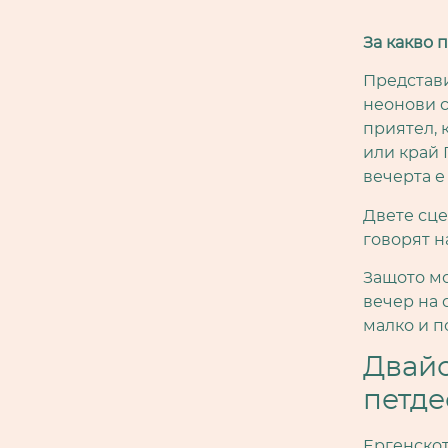
За какво 
Представи
неонови с
приятел, 
или край 
вечерта е
Двете сце
говорят н
Защото мо
вечер на 
малко и п
Двайс
петде
Ергенскот