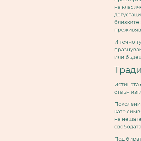
на класич
дегустаци
близките 
преживява
И точно т
празнувам
или бъде
Тради
Истината 
отвън изг
Поколение
като симв
на нещата
свободата
Под бират