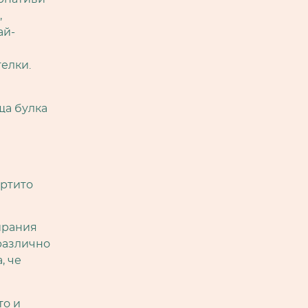
,
ай-
елки.
ща булка
артито
ирания
различно
, че
то и