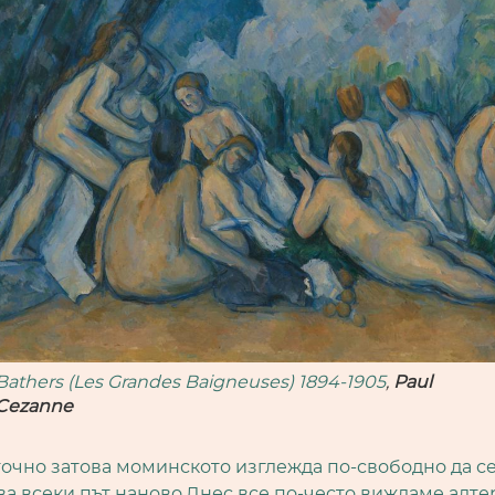
Bathers (Les Grandes Baigneuses) 1894-1905
,
Paul
Cezanne
очно затова моминското изглежда по-свободно да с
а всеки път наново.Днес все по-често виждаме алт