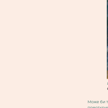
Може би т
преоткрив