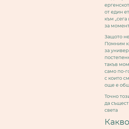
ергенскот
от един е
към „сега 
за момент,
Защото не
Помним ка
за универ
постепенн
такъв мом
само по-г
с които с
още е общ
Точно тоз
да същест
света
Какво