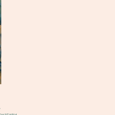
е
ернативи