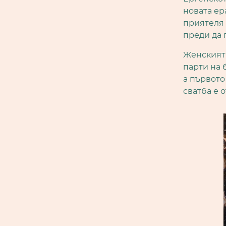
новата ер
приятеля 
преди да 
Женският
парти на 
а първото
сватба е о