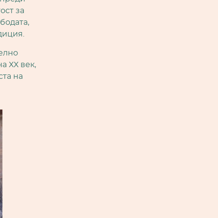
ост за
бодата,
диция.
делно
а ХХ век,
ста на