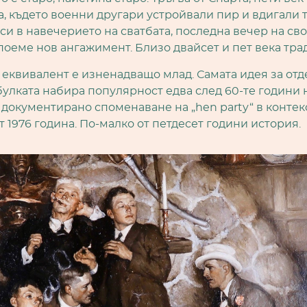
а, където военни другари устройвали пир и вдигали т
си в навечерието на сватбата, последна вечер на сво
поеме нов ангажимент. Близо двайсет и пет века тра
 еквивалент е изненадващо млад.
Самата идея за от
булката набира популярност едва след 60-те години н
 документирано споменаване на „hen party“ в контек
т 1976 година.
По-малко от петдесет години история.