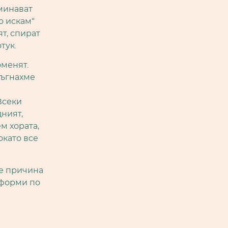
минават
о искам“
ят, спират
тук.
оменят.
ръгнахме
Всеки
дният,
м хората,
окато все
 е причина
 форми по