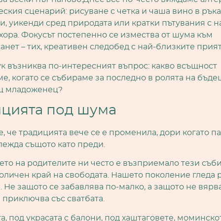
еския сценарий:
рисуване с четка и чаша вино в ръка
и, уикенди сред природата или кратки пътувания с н
хора. Фокусът постепенно се измества от шума към
нет – тих, креативен следобед с най-близките прият
ук възниква по-интересният въпрос: какво всъщност
е, когато се събираме за последно в ролята на бъде
щ младоженец?
цията под шума
е, че традицията вече се е променила, дори когато п
лежда същото като преди.
то на родителите ни често е възприемало тези съб
оличен край на свободата. Нашето поколение гледа 
. Не защото се забавлява по-малко, а защото не вярва
 приключва със сватбата.
а, под украсата с балони, под хаштаговете, моминско