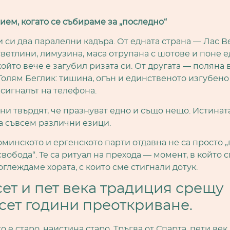
пием, когато се събираме за „последно“
 си два паралелни кадъра. От едната страна — Лас Ве
ветлини, лимузина, маса отрупана с шотове и поне 
който вече е загубил ризата си. От другата — поляна
Голям Беглик: тишина, огън и единственото изгубено
 сигналът на телефона.
ни твърдят, че празнуват едно и също нещо. Истината
а съвсем различни езици.
минското и ергенското парти отдавна не са просто 
свобода“. Те са ритуал на прехода — момент, в който 
оглеждаме хората, с които сме стигнали дотук.
ет и пет века традиция срещу
сет години преоткриване.
о е старо, наистина старо. Тръгва от Спарта, пети ве