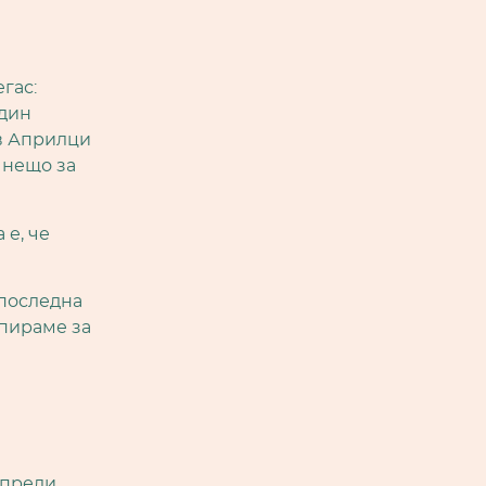
гас:
един
 в Априлци
 нещо за
 е, че
„последна
спираме за
к преди