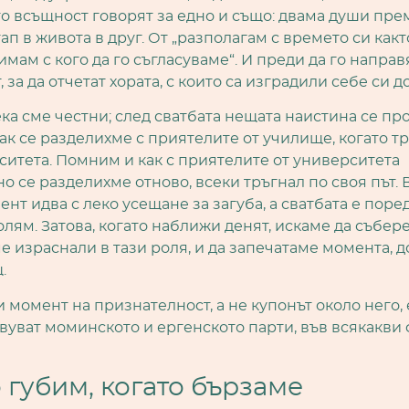
о всъщност говорят за едно и също: двама души пре
тап в живота в друг. От „разполагам с времето си какт
имам с кого да го съгласуваме“. И преди да го направ
 за да отчетат хората, с които са изградили себе си до
ка сме честни; след сватбата нещата наистина се пр
к се разделихме с приятелите от училище, когато т
ситета. Помним и как с приятелите от университета
о се разделихме отново, всеки тръгнал по своя път. 
ент идва с леко усещане за загуба, а сватбата е поре
олям. Затова, когато наближи денят, искаме да събере
ме израснали в тази роля, и да запечатаме момента, д
.
и момент на признателност, а не купонът около него,
вуват моминското и ергенското парти, във всякакви
 губим, когато бързаме